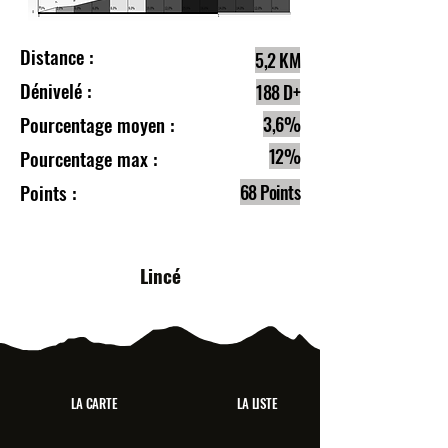
Distance :
5,2 KM
Dénivelé :
188 D+
Pourcentage moyen :
3,6%
12%
Pourcentage max :
Points :
68 Points
Lincé
LA CARTE
LA LISTE