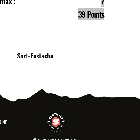
e max :
?
39 Points
s :
Sart-Eustache
OINT