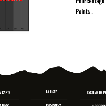
Pourcentag
Point
LA LISTE
A CARTE
SYSTEME DE P
E BLOG
EVENEMENT
A PROPOS