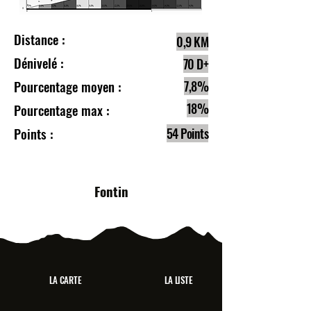
Distance :
0,9 KM
Dénivelé :
70 D+
Pourcentage moyen :
7,8%
18%
Pourcentage max :
Points :
54 Points
Fontin
LA CARTE
LA LISTE