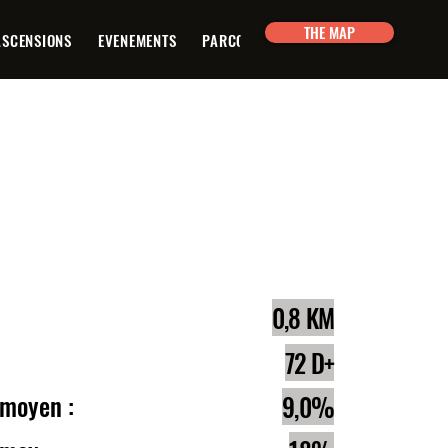
THE MAP
ASCENSIONS
EVENEMENTS
PARCOURS
PLANIFICATEUR
CON
e :
0,8 KM
lé :
72 D+
 moyen :
9,0%