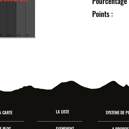
Pourcentag
Point
LA LISTE
A CARTE
SYSTEME DE P
E BLOG
EVENEMENT
A PROPOS