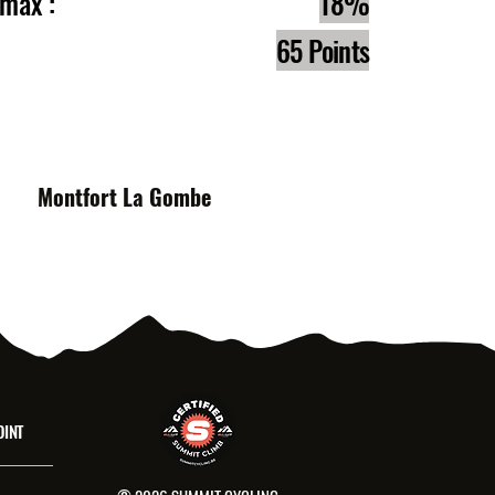
e max :
18%
65 Points
s :
Montfort La Gombe
OINT