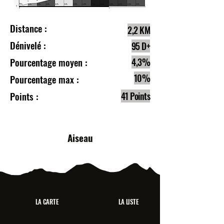
Distance :
2,2 KM
Dénivelé :
95 D+
Pourcentage moyen :
4,3%
10%
Pourcentage max :
Points :
41 Points
Aiseau
LA CARTE
LA LISTE