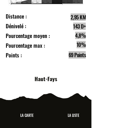
Distance :
2,95 KM
Dénivelé :
143 D+
Pourcentage moyen :
4,8%
10%
Pourcentage max :
Points :
69 Points
Haut-Fays
LA CARTE
LA LISTE