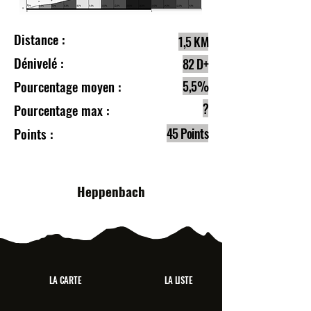
Distance :
1,5 KM
Dénivelé :
82 D+
Pourcentage moyen :
5,5%
?
Pourcentage max :
Points :
45 Points
Heppenbach
LA CARTE
LA LISTE