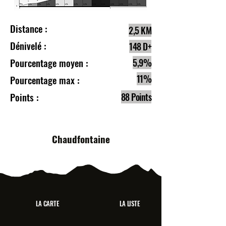
Distance :
2,5 KM
Dénivelé :
148 D+
Pourcentage moyen :
5,9%
11%
Pourcentage max :
Points :
88 Points
Chaudfontaine
LA CARTE
LA LISTE