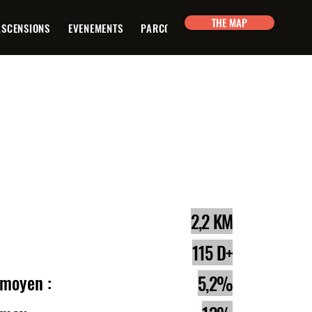
THE MAP
ASCENSIONS
EVENEMENTS
PARCOURS
PLANIFICATEUR
CON
e :
2,2 KM
lé :
115 D+
 moyen :
5,2%