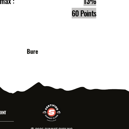
e max :
13%
60 Points
s :
Bure
OINT