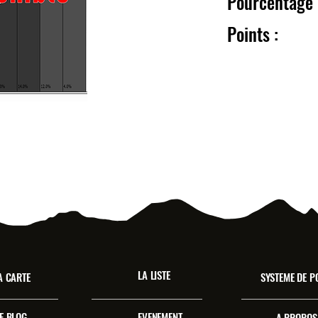
Pourcentag
Point
LA LISTE
A CARTE
SYSTEME DE P
E BLOG
EVENEMENT
A PROPOS