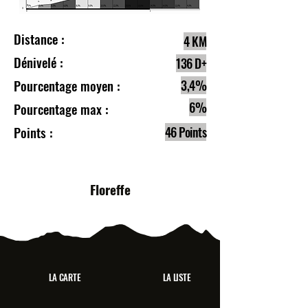
Distance :
4 KM
Dénivelé :
136 D+
Pourcentage moyen :
3,4%
6%
Pourcentage max :
Points :
46 Points
Floreffe
LA CARTE
LA LISTE