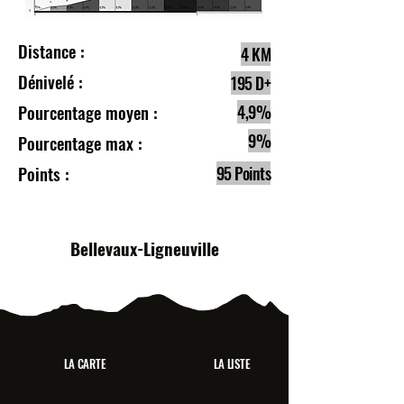
Distance :
4 KM
Dénivelé :
195 D+
Pourcentage moyen :
4,9%
9%
Pourcentage max :
Points :
95 Points
Bellevaux-Ligneuville
LA CARTE
LA LISTE