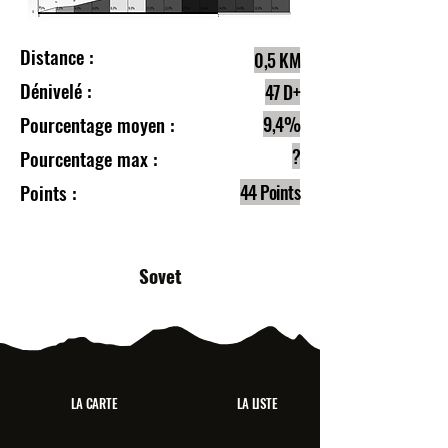
Distance :
0,5 KM
Dénivelé :
47 D+
Pourcentage moyen :
9,4%
?
Pourcentage max :
Points :
44 Points
Sovet
LA CARTE
LA LISTE