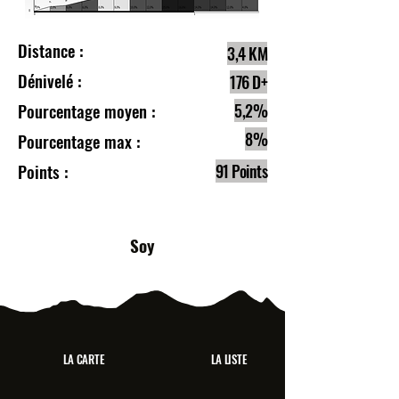
Distance :
3,4 KM
Dénivelé :
176 D+
Pourcentage moyen :
5,2%
8%
Pourcentage max :
Points :
91 Points
Soy
LA CARTE
LA LISTE