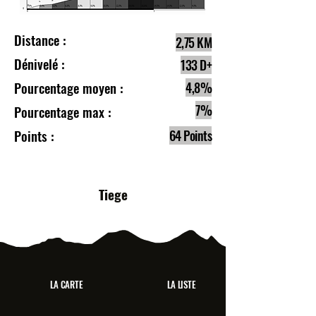
Distance :
2,75 KM
Dénivelé :
133 D+
Pourcentage moyen :
4,8%
7%
Pourcentage max :
Points :
64 Points
Tiege
LA CARTE
LA LISTE