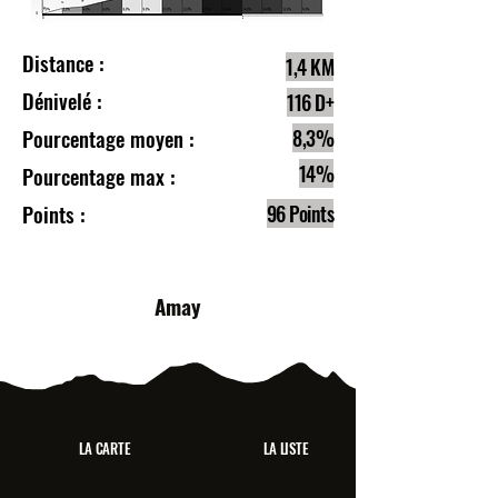
Distance :
1,4 KM
Dénivelé :
116 D+
Pourcentage moyen :
8,3%
14%
Pourcentage max :
Points :
96 Points
Amay
LA CARTE
LA LISTE