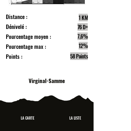
Distance :
1 KM
Dénivelé :
76 D+
Pourcentage moyen :
7,6%
12%
Pourcentage max :
Points :
58 Points
Virginal-Samme
LA CARTE
LA LISTE