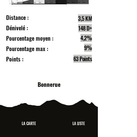
Distance :
3,5 KM
Dénivelé :
148 D+
Pourcentage moyen :
4,2%
9%
Pourcentage max :
Points :
63 Points
Bonnerue
LA CARTE
LA LISTE