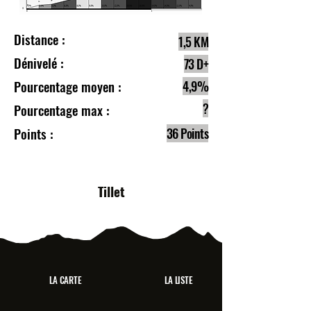
Distance :
1,5 KM
Dénivelé :
73 D+
Pourcentage moyen :
4,9%
?
Pourcentage max :
Points :
36 Points
Tillet
LA CARTE
LA LISTE