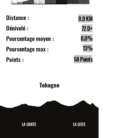
Distance :
0,9 KM
Dénivelé :
72 D+
Pourcentage moyen :
8,0%
13%
Pourcentage max :
Points :
58 Points
Tohogne
LA CARTE
LA LISTE