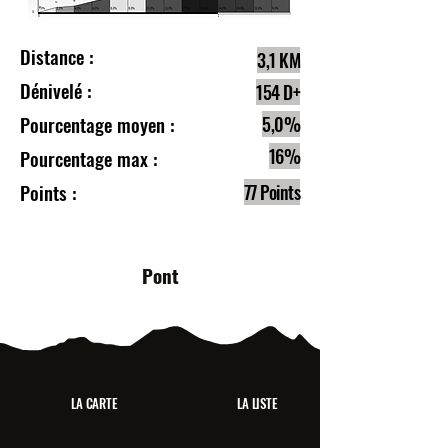
Distance :
3,1 KM
Dénivelé :
154 D+
Pourcentage moyen :
5,0%
16%
Pourcentage max :
Points :
77 Points
Pont
LA CARTE
LA LISTE