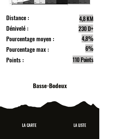
Distance :
4,8 KM
Dénivelé :
230 D+
Pourcentage moyen :
4,8%
6%
Pourcentage max :
Points :
110 Points
Basse-Bodeux
LA CARTE
LA LISTE