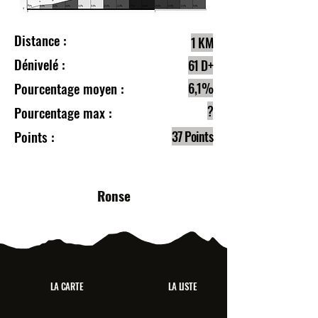
Distance :
1 KM
Dénivelé :
61 D+
Pourcentage moyen :
6,1%
?
Pourcentage max :
Points :
37 Points
Ronse
LA CARTE
LA LISTE