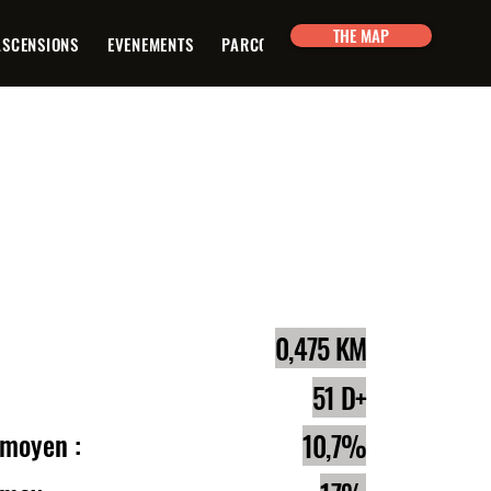
THE MAP
ASCENSIONS
EVENEMENTS
PARCOURS
PLANIFICATEUR
CON
e :
0,475 KM
lé :
51 D+
 moyen :
10,7%