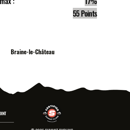
e max :
17%
55 Points
s :
Braine-le-Château
OINT