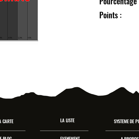
Pourcentag
Point
LA LISTE
A CARTE
SYSTEME DE P
E BLOG
EVENEMENT
A PROPOS