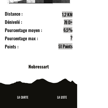
Distance :
1,2 KM
Dénivelé :
78 D+
Pourcentage moyen :
6,5%
?
Pourcentage max :
Points :
51 Points
Nobressart
LA CARTE
LA LISTE