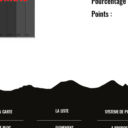
Pourcentag
Point
LA LISTE
A CARTE
SYSTEME DE P
E BLOG
EVENEMENT
A PROPOS