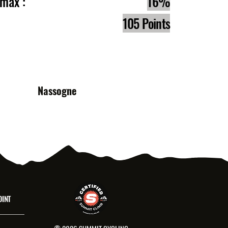
e max :
16%
105 Points
s :
Nassogne
OINT