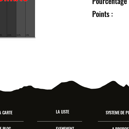
Pourcentag
Point
LA LISTE
A CARTE
SYSTEME DE P
E BLOG
EVENEMENT
A PROPOS