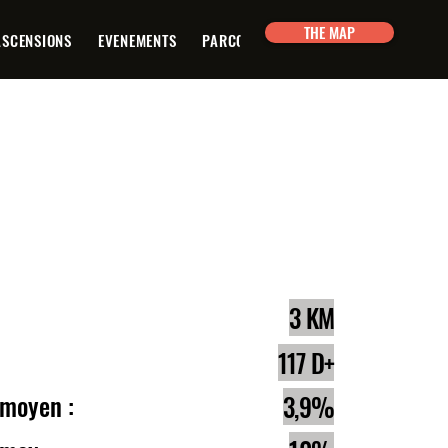
THE MAP
ASCENSIONS
EVENEMENTS
PARCOURS
PLANIFICATEUR
CON
e :
3 KM
lé :
117 D+
 moyen :
3,9%