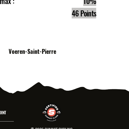
e max :
10%
46 Points
s :
Voeren-Saint-Pierre
OINT