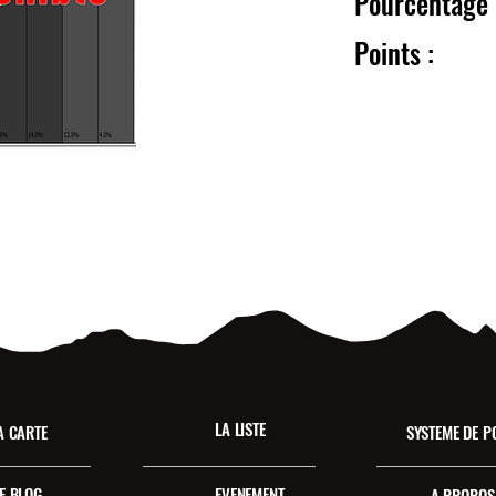
Pourcentag
Point
LA LISTE
A CARTE
SYSTEME DE P
E BLOG
EVENEMENT
A PROPOS