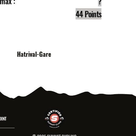
e max :
?
44 Points
s :
Hatrival-Gare
OINT