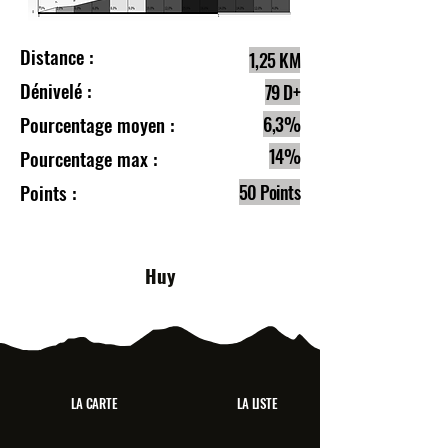
Distance :
1,25 KM
Dénivelé :
79 D+
Pourcentage moyen :
6,3%
14%
Pourcentage max :
Points :
50 Points
Huy
LA CARTE
LA LISTE