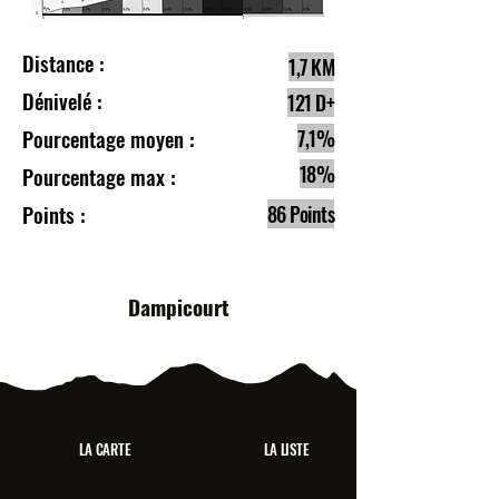
Distance :
1,7 KM
Dénivelé :
121 D+
Pourcentage moyen :
7,1%
18%
Pourcentage max :
Points :
86 Points
Dampicourt
LA CARTE
LA LISTE