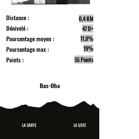
Distance :
0,4 KM
Dénivelé :
47 D+
Pourcentage moyen :
11,8%
19%
Pourcentage max :
Points :
55 Points
Bas-Oha
LA CARTE
LA LISTE