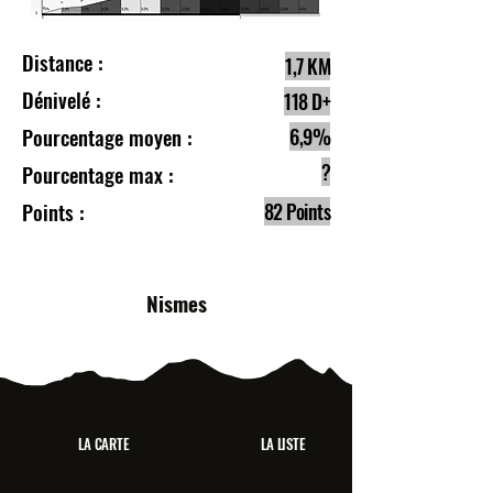
Distance :
1,7 KM
Dénivelé :
118 D+
Pourcentage moyen :
6,9%
?
Pourcentage max :
Points :
82 Points
Nismes
LA CARTE
LA LISTE