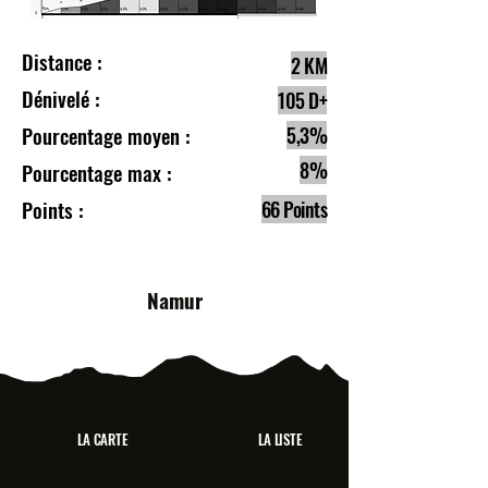
Distance :
2 KM
Dénivelé :
105 D+
Pourcentage moyen :
5,3%
8%
Pourcentage max :
Points :
66 Points
Namur
LA CARTE
LA LISTE