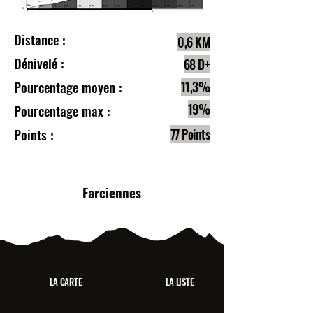
Distance :
0,6 KM
Dénivelé :
68 D+
Pourcentage moyen :
11,3%
19%
Pourcentage max :
Points :
77 Points
Farciennes
LA CARTE
LA LISTE