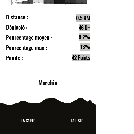
Distance :
0,5 KM
Dénivelé :
46 D+
Pourcentage moyen :
9,2%
13%
Pourcentage max :
Points :
42 Points
Marchin
LA CARTE
LA LISTE