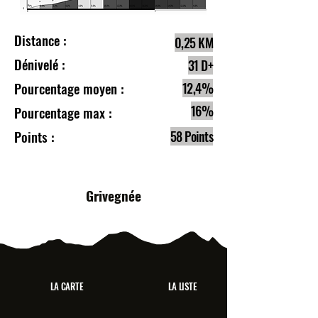
Distance :
0,25 KM
Dénivelé :
31 D+
Pourcentage moyen :
12,4%
16%
Pourcentage max :
Points :
58 Points
Grivegnée
LA CARTE
LA LISTE