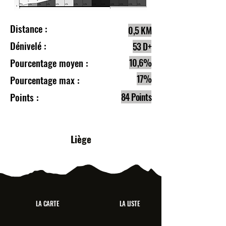
Distance :
0,5 KM
Dénivelé :
53 D+
Pourcentage moyen :
10,6%
17%
Pourcentage max :
Points :
84 Points
Liège
LA CARTE
LA LISTE