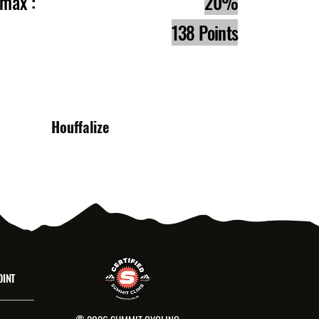
e max :
20%
138 Points
s :
Houffalize
OINT