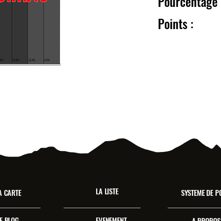
Pourcentag
Point
LA LISTE
A CARTE
SYSTEME DE P
E BLOG
EVENEMENT
A PROPOS