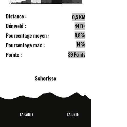
Distance :
0,5 KM
Dénivelé :
44 D+
Pourcentage moyen :
8,8%
14%
Pourcentage max :
Points :
39 Points
Schorisse
LA CARTE
LA LISTE