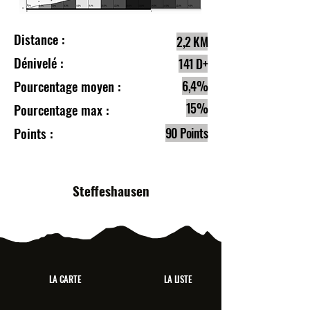
Distance :
2,2 KM
Dénivelé :
141 D+
Pourcentage moyen :
6,4%
15%
Pourcentage max :
Points :
90 Points
Steffeshausen
LA CARTE
LA LISTE