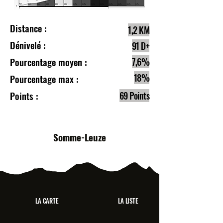
Distance :
1,2 KM
Dénivelé :
91 D+
Pourcentage moyen :
7,6%
18%
Pourcentage max :
Points :
69 Points
Somme-Leuze
LA CARTE
LA LISTE