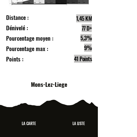
Distance :
1,45 KM
Dénivelé :
77 D+
Pourcentage moyen :
5,3%
9%
Pourcentage max :
Points :
41 Points
Mons-Lez-Liege
LA CARTE
LA LISTE