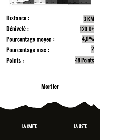
Distance :
3 KM
Dénivelé :
120 D+
Pourcentage moyen :
4,0%
?
Pourcentage max :
Points :
48 Points
Mortier
LA CARTE
LA LISTE