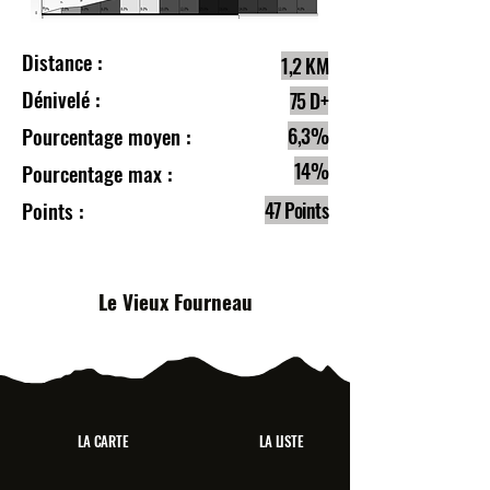
Distance :
1,2 KM
Dénivelé :
75 D+
Pourcentage moyen :
6,3%
14%
Pourcentage max :
Points :
47 Points
Le Vieux Fourneau
LA CARTE
LA LISTE