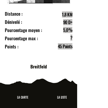
Distance :
1,8 KM
Dénivelé :
90 D+
Pourcentage moyen :
5,0%
?
Pourcentage max :
Points :
45 Points
Breitfeld
LA CARTE
LA LISTE