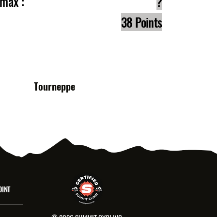
e max :
?
38 Points
s :
Tourneppe
OINT