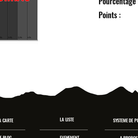
Pourcentag
Point
LA LISTE
A CARTE
SYSTEME DE P
E BLOG
EVENEMENT
A PROPOS