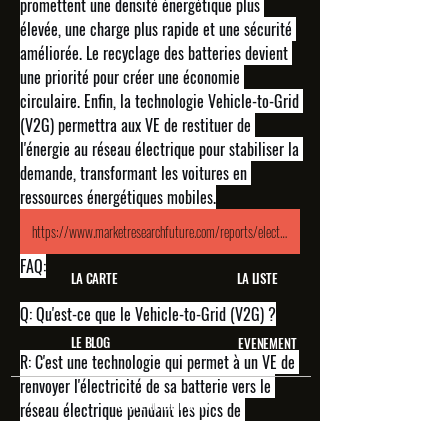
promettent une densité énergétique plus 
élevée, une charge plus rapide et une sécurité 
améliorée. Le 
recyclage des batteries
 devient 
une priorité pour créer une économie 
circulaire. Enfin, la technologie 
Vehicle-to-Grid 
(V2G)
 permettra aux VE de restituer de 
l'énergie au réseau électrique pour stabiliser la 
demande, transformant les voitures en 
ressources énergétiques mobiles.
https://www.marketresearchfuture.com/reports/electric-vehicles-market-1793
FAQ:
LA CARTE
LA LISTE
Q: Qu'est-ce que le Vehicle-to-Grid (V2G) ?
LE BLOG
EVENEMENT
R:
 C'est une technologie qui permet à un VE de 
renvoyer l'électricité de sa batterie vers le 
SYSTEME DE POINT
réseau électrique pendant les pics de 
consommation. Le propriétaire est rémunéré 
A PROPOS