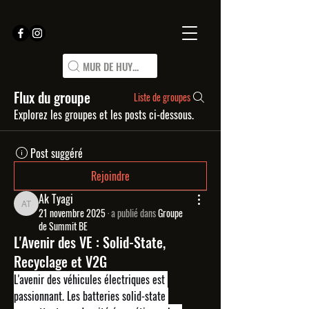
MUR DE HUY...
Flux du groupe
Liste de groupes
Explorez les groupes et les posts ci-dessous.
Post suggéré
Rejoindre
Ak Tyagi
Ak Tyagi
21 novembre 2025
·
a publié dans
Groupe
de Summit BE
L'Avenir des VE : Solid-State,
Recyclage et V2G
L'avenir des véhicules électriques est 
passionnant. Les batteries 
solid-state